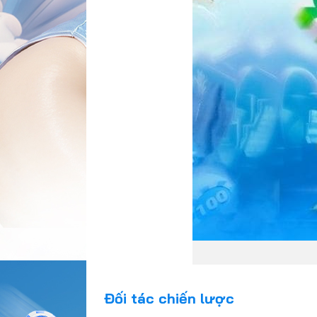
Đối tác chiến lược