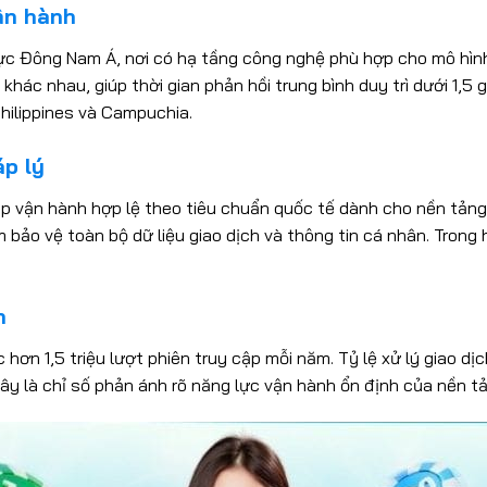
ận hành
ực Đông Nam Á, nơi có hạ tầng công nghệ phù hợp cho mô hình 
hác nhau, giúp thời gian phản hồi trung bình duy trì dưới 1,5 g
Philippines và Campuchia.
p lý
p vận hành hợp lệ theo tiêu chuẩn quốc tế dành cho nền tảng g
bảo vệ toàn bộ dữ liệu giao dịch và thông tin cá nhân. Trong
n
hơn 1,5 triệu lượt phiên truy cập mỗi năm. Tỷ lệ xử lý giao d
ây là chỉ số phản ánh rõ năng lực vận hành ổn định của nền tả