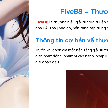
Five88 – Thươ
Five88
là thương hiệu giải trí trực tuyế
châu Á. Thay vào đó, nền tảng tập trung 
Thông tin cơ bản về thư
Trước khi đánh giá một nền tảng giải trí
gian hoạt động, phạm vi vận hành, pháp lý
giai đoạn đầu.