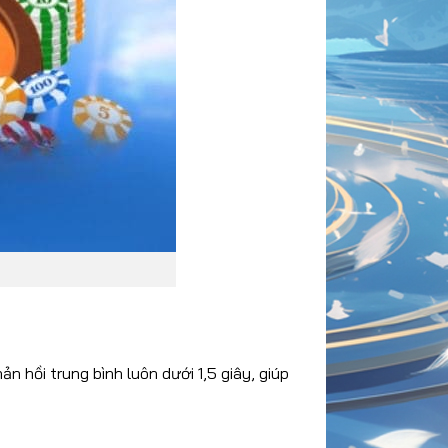
n hồi trung bình luôn dưới 1,5 giây, giúp