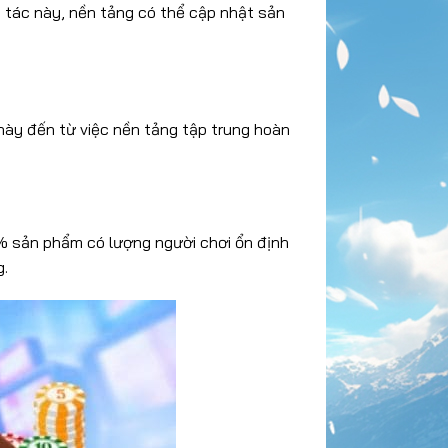
i tác này, nền tảng có thể cập nhật sản
này đến từ việc nền tảng tập trung hoàn
% sản phẩm có lượng người chơi ổn định
g.