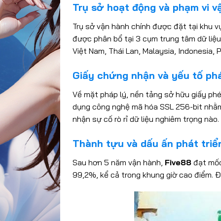
Trụ sở hoạt động và phạm vi v
Trụ sở vận hành chính được đặt tại khu v
được phân bổ tại 3 cụm trung tâm dữ liệu k
Việt Nam, Thái Lan, Malaysia, Indonesia, 
Giấy chứng nhận và yếu tố phá
Về mặt pháp lý, nền tảng sở hữu giấy phé
dụng công nghệ mã hóa SSL 256-bit nhằm 
nhận sự cố rò rỉ dữ liệu nghiêm trọng nào.
Thành tựu và dấu ấn phát triể
Sau hơn 5 năm vận hành,
Five88
đạt mốc 
99,2%, kể cả trong khung giờ cao điểm. Đ