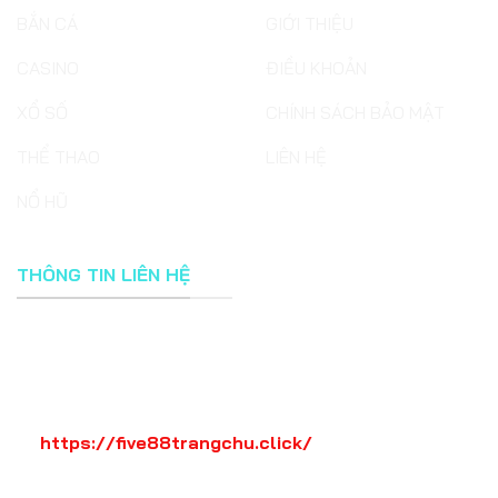
BẮN CÁ
GIỚI THIỆU
CASINO
ĐIỀU KHOẢN
XỔ SỐ
CHÍNH SÁCH BẢO MẬT
THỂ THAO
LIÊN HỆ
NỔ HŨ
THÔNG TIN LIÊN HỆ
Thương hiệu nhà cái:
FIVE88
Website:
https://five88trangchu.click/
Địa chỉ: 57 Tăng Nhơn