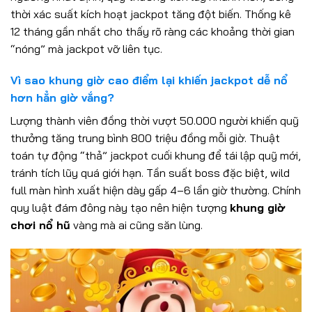
thời xác suất kích hoạt jackpot tăng đột biến. Thống kê
12 tháng gần nhất cho thấy rõ ràng các khoảng thời gian
“nóng” mà jackpot vỡ liên tục.
Vì sao khung giờ cao điểm lại khiến jackpot dễ nổ
hơn hẳn giờ vắng?
Lượng thành viên đồng thời vượt 50.000 người khiến quỹ
thưởng tăng trung bình 800 triệu đồng mỗi giờ. Thuật
toán tự động “thả” jackpot cuối khung để tái lập quỹ mới,
tránh tích lũy quá giới hạn. Tần suất boss đặc biệt, wild
full màn hình xuất hiện dày gấp 4–6 lần giờ thường. Chính
quy luật đám đông này tạo nên hiện tượng
khung giờ
chơi nổ hũ
vàng mà ai cũng săn lùng.