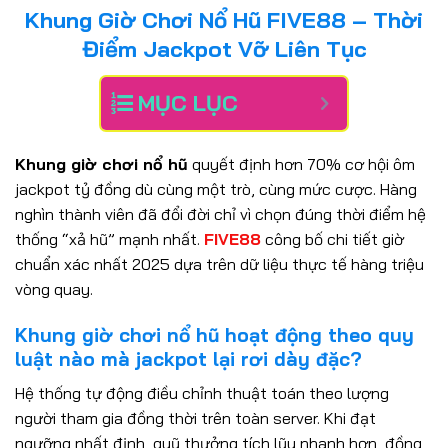
Khung Giờ Chơi Nổ Hũ FIVE88 – Thời
Điểm Jackpot Vỡ Liên Tục
MỤC LỤC
Khung giờ chơi nổ hũ
quyết định hơn 70% cơ hội ôm
jackpot tỷ đồng dù cùng một trò, cùng mức cược. Hàng
nghìn thành viên đã đổi đời chỉ vì chọn đúng thời điểm hệ
thống “xả hũ” mạnh nhất.
FIVE88
công bố chi tiết giờ
chuẩn xác nhất 2025 dựa trên dữ liệu thực tế hàng triệu
vòng quay.
Khung giờ chơi nổ hũ hoạt động theo quy
luật nào mà jackpot lại rơi dày đặc?
Hệ thống tự động điều chỉnh thuật toán theo lượng
người tham gia đồng thời trên toàn server. Khi đạt
ngưỡng nhất định, quỹ thưởng tích lũy nhanh hơn, đồng