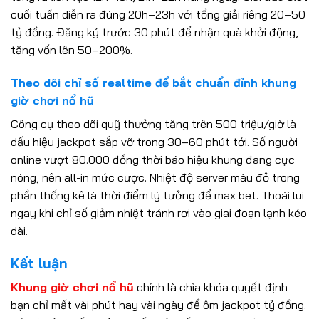
cuối tuần diễn ra đúng 20h–23h với tổng giải riêng 20–50
tỷ đồng. Đăng ký trước 30 phút để nhận quà khởi động,
tăng vốn lên 50–200%.
Theo dõi chỉ số realtime để bắt chuẩn đỉnh khung
giờ chơi nổ hũ
Công cụ theo dõi quỹ thưởng tăng trên 500 triệu/giờ là
dấu hiệu jackpot sắp vỡ trong 30–60 phút tới. Số người
online vượt 80.000 đồng thời báo hiệu khung đang cực
nóng, nên all-in mức cược. Nhiệt độ server màu đỏ trong
phần thống kê là thời điểm lý tưởng để max bet. Thoái lui
ngay khi chỉ số giảm nhiệt tránh rơi vào giai đoạn lạnh kéo
dài.
Kết luận
Khung giờ chơi nổ hũ
chính là chìa khóa quyết định
bạn chỉ mất vài phút hay vài ngày để ôm jackpot tỷ đồng.