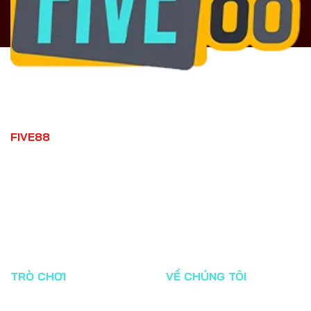
FIVE88
khẳng định vị thế nền tảng giải trí trực tuyến uy
tín hàng đầu châu Á, được cấp phép bởi
PAGCOR
và
MGA
,
mang đến không gian cá cược minh bạch, bảo mật chuẩn
quốc tế cùng trải nghiệm chuyên nghiệp vượt trội.
#five88#nhacaifive88 #linkfive88 #dangkyfive88
#dangnhapfive88
TRÒ CHƠI
VỀ CHÚNG TÔI