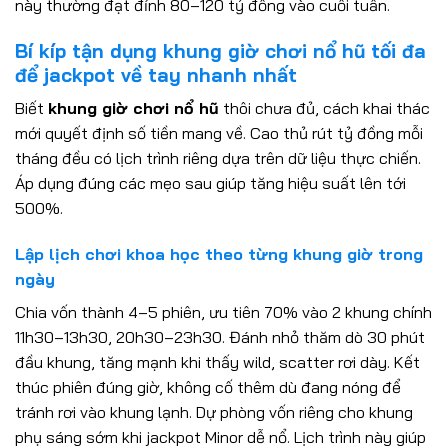
này thường đạt đỉnh 80–120 tỷ đồng vào cuối tuần.
Bí kíp tận dụng khung giờ chơi nổ hũ tối đa
để jackpot về tay nhanh nhất
Biết
khung giờ chơi nổ hũ
thôi chưa đủ, cách khai thác
mới quyết định số tiền mang về. Cao thủ rút tỷ đồng mỗi
tháng đều có lịch trình riêng dựa trên dữ liệu thực chiến.
Áp dụng đúng các mẹo sau giúp tăng hiệu suất lên tới
500%.
Lập lịch chơi khoa học theo từng khung giờ trong
ngày
Chia vốn thành 4–5 phiên, ưu tiên 70% vào 2 khung chính
11h30–13h30, 20h30–23h30. Đánh nhỏ thăm dò 30 phút
đầu khung, tăng mạnh khi thấy wild, scatter rơi dày. Kết
thúc phiên đúng giờ, không cố thêm dù đang nóng để
tránh rơi vào khung lạnh. Dự phòng vốn riêng cho khung
phụ sáng sớm khi jackpot Minor dễ nổ. Lịch trình này giúp