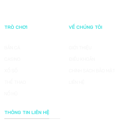
#dangnhapfive88
TRÒ CHƠI
VỀ CHÚNG TÔI
BẮN CÁ
GIỚI THIỆU
CASINO
ĐIỀU KHOẢN
XỔ SỐ
CHÍNH SÁCH BẢO MẬT
THỂ THAO
LIÊN HỆ
NỔ HŨ
THÔNG TIN LIÊN HỆ