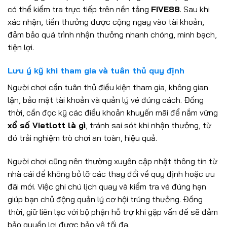
có thể kiểm tra trực tiếp trên nền tảng
FIVE88
. Sau khi
xác nhận, tiền thưởng được cộng ngay vào tài khoản,
đảm bảo quá trình nhận thưởng nhanh chóng, minh bạch,
tiện lợi.
Lưu ý kỹ khi tham gia và tuân thủ quy định
Người chơi cần tuân thủ điều kiện tham gia, không gian
lận, bảo mật tài khoản và quản lý vé đúng cách. Đồng
thời, cần đọc kỹ các điều khoản khuyến mãi để nắm vững
xổ số Vietlott là gì
, tránh sai sót khi nhận thưởng, từ
đó trải nghiệm trò chơi an toàn, hiệu quả.
Người chơi cũng nên thường xuyên cập nhật thông tin từ
nhà cái để không bỏ lỡ các thay đổi về quy định hoặc ưu
đãi mới. Việc ghi chú lịch quay và kiểm tra vé đúng hạn
giúp bạn chủ động quản lý cơ hội trúng thưởng. Đồng
thời, giữ liên lạc với bộ phận hỗ trợ khi gặp vấn đề sẽ đảm
bảo quyền lợi được bảo vệ tối đa.