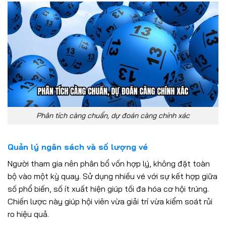
Phân tích càng chuẩn, dự đoán càng chính xác
Quản lý ngân sách và số lượng vé
Người tham gia nên phân bổ vốn hợp lý, không đặt toàn
bộ vào một kỳ quay. Sử dụng nhiều vé với sự kết hợp giữa
số phổ biến, số ít xuất hiện giúp tối đa hóa cơ hội trúng.
Chiến lược này giúp hội viên vừa giải trí vừa kiểm soát rủi
ro hiệu quả.