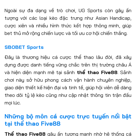
Ngoài sự đa dạng về trò chơi, UG Sports còn gây ấn
tượng với các loại kèo đặc trưng như Asian Handicap,
cược xiên và nhiều hình thức kết hợp thông minh, giúp
bet thủ mở rộng chiến lược và tối ưu cơ hội chiến thắng.
SBOBET Sports
Đây là thương hiệu cá cược thể thao lâu đời, đã xây
dựng được danh tiếng vững chắc trên thị trường châu Á
và hiện diện mạnh mẽ tại sảnh
thể thao Five88
. Sảnh
chơi này sở hữu phong cách vận hành chuyên nghiệp,
giao diện thiết kế hiện đại và tinh tế, giúp hội viên dễ dàng
theo dõi tỷ lệ kèo cũng như cập nhật thông tin trận đấu
mọi lúc.
Những bộ môn cá cược trực tuyến nổi bật
tại thể thao Five88
Thể thao Five88
gây ấn tượng mạnh nhờ hệ thống cá