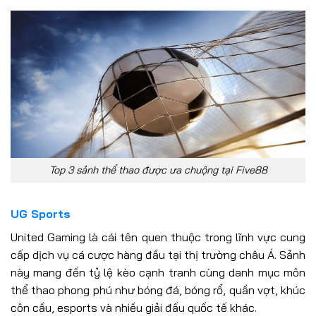
Top 3 sảnh thể thao được ưa chuộng tại Five88
UG Sports
United Gaming là cái tên quen thuộc trong lĩnh vực cung
cấp dịch vụ cá cược hàng đầu tại thị trường châu Á. Sảnh
này mang đến tỷ lệ kèo cạnh tranh cùng danh mục môn
thể thao phong phú như bóng đá, bóng rổ, quần vợt, khúc
côn cầu, esports và nhiều giải đấu quốc tế khác.