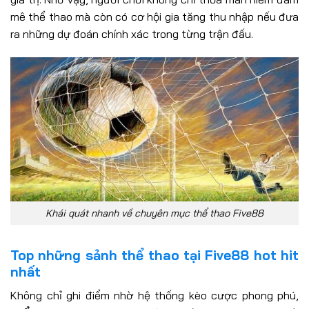
mê thể thao mà còn có cơ hội gia tăng thu nhập nếu đưa
ra những dự đoán chính xác trong từng trận đấu.
Khái quát nhanh về chuyên mục thể thao Five88
Top những sảnh thể thao tại Five88 hot hit
nhất
Không chỉ ghi điểm nhờ hệ thống kèo cược phong phú,