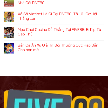
Nhà Cái FIVE88
Xổ Số Vietlott Là Gì Tại FIVE88: Tối Ưu Cơ Hội
Thắng Lớn
Mẹo Chơi Casino Dễ Thắng Tại FIVE88: Bí Kíp Từ
Cao Thủ
Bắn Cá Ăn Xu Giải Trí Đổi Thưởng Cực Hấp Dẫn
Cho bạn mới