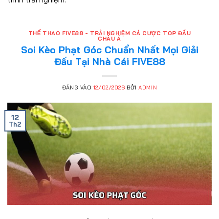
THỂ THAO FIVE88 - TRẢI NGHIỆM CÁ CƯỢC TOP ĐẦU
CHÂU Á
Soi Kèo Phạt Góc Chuẩn Nhất Mọi Giải
Đấu Tại Nhà Cái FIVE88
ĐĂNG VÀO
12/02/2026
BỞI
ADMIN
12
Th2