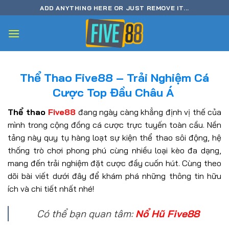
Bỏ
ADD ANYTHING HERE OR JUST REMOVE IT...
qua
nội
dung
Thể Thao Five88 – Trải Nghiệm Cá
Cược Top Đầu Châu Á
Thể thao
Five88
đang ngày càng khẳng định vị thế của
mình trong cộng đồng cá cược trực tuyến toàn cầu. Nền
tảng này quy tụ hàng loạt sự kiện thể thao sôi động, hệ
thống trò chơi phong phú cùng nhiều loại kèo đa dạng,
mang đến trải nghiệm đặt cược đầy cuốn hút. Cùng theo
dõi bài viết dưới đây để khám phá những thông tin hữu
ích và chi tiết nhất nhé!
Có thể bạn quan tâm:
Nổ Hũ Five88