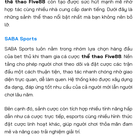
thể thao Five88
còn tạo được sức hút mạnh mẽ nhờ
hợp tác cùng nhiều nhà cung cấp danh tiếng. Dưới đây là
những sảnh thể thao nổi bật nhất mà bạn không nên bỏ
lỡ.
SABA Sports
SABA Sports luôn nằm trong nhóm lựa chọn hàng đầu
của bet thủ khi tham gia cá cược
thể thao Five88
. Nền
tảng cho phép người chơi theo dõi và đặt cược các trận
đấu một cách thuận tiện, thao tác nhanh chóng nhờ giao
diện trực quan, dễ làm quen. Hệ thống kèo được xây dựng
đa dạng, đáp ứng tốt nhu cầu của cả người mới lẫn người
chơi lâu năm.
Bên cạnh đó, sảnh cược còn tích hợp nhiều tính năng hấp
dẫn như cá cược trực tiếp, esports cùng nhiều hình thức
đặt cược linh hoạt khác, giúp người chơi thỏa mãn đam
mê và nâng cao trải nghiệm giải trí.