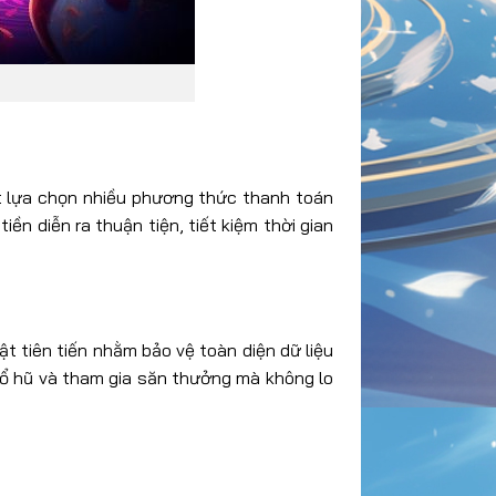
oạt lựa chọn nhiều phương thức thanh toán
ền diễn ra thuận tiện, tiết kiệm thời gian
t tiên tiến nhằm bảo vệ toàn diện dữ liệu
 nổ hũ và tham gia săn thưởng mà không lo