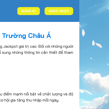
ĐĂNG KÍ
ĐĂNG NHẬP
ị Trường Châu Á
 Jackpot giá trị cao. Đối với những người
bổ sung những thông tin cần thiết để tham
ều điểm mạnh nổi bật về chất lượng và độ
cơ hội gia tăng thu nhập mỗi ngày.