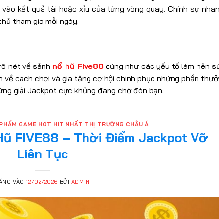
vào kết quả tài hoặc xỉu của từng vòng quay. Chính sự nha
thủ tham gia mỗi ngày.
rõ nét về sảnh
nổ hũ Five88
cũng như các yếu tố làm nên sứ
ơn về cách chơi và gia tăng cơ hội chinh phục những phần thưở
ng giải Jackpot cực khủng đang chờ đón bạn.
U PHẨM GAME HOT HIT NHẤT THỊ TRƯỜNG CHÂU Á
Hũ FIVE88 – Thời Điểm Jackpot Vỡ
Liên Tục
ĂNG VÀO
12/02/2026
BỞI
ADMIN