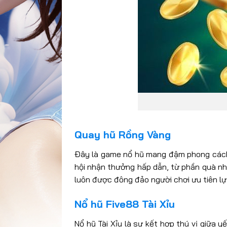
Quay hũ Rồng Vàng
Đây là game nổ hũ mang đậm phong cách Á
hội nhận thưởng hấp dẫn, từ phần quà nhỏ
luôn được đông đảo người chơi ưu tiên lự
Nổ hũ Five88 Tài Xỉu
Nổ hũ Tài Xỉu là sự kết hợp thú vị giữa 