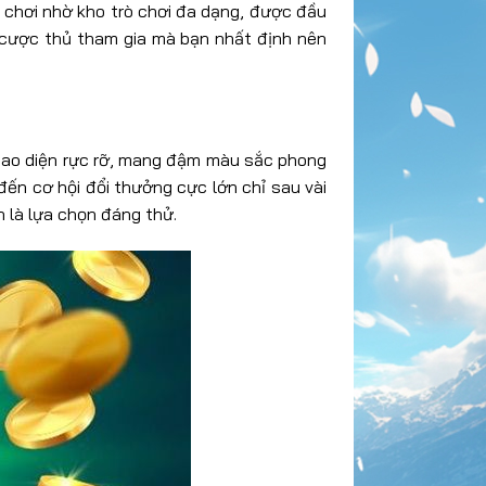
 chơi nhờ kho trò chơi đa dạng, được đầu
o cược thủ tham gia mà bạn nhất định nên
 giao diện rực rỡ, mang đậm màu sắc phong
đến cơ hội đổi thưởng cực lớn chỉ sau vài
 là lựa chọn đáng thử.