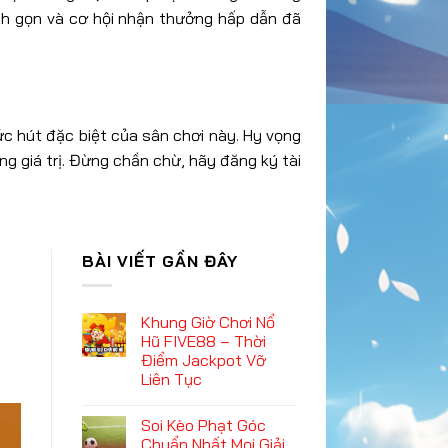
nh gọn và cơ hội nhận thưởng hấp dẫn đã
c hút đặc biệt của sân chơi này. Hy vọng
ng giá trị. Đừng chần chừ, hãy đăng ký tài
BÀI VIẾT GẦN ĐÂY
Khung Giờ Chơi Nổ
Hũ FIVE88 – Thời
Điểm Jackpot Vỡ
Liên Tục
Soi Kèo Phạt Góc
Chuẩn Nhất Mọi Giải