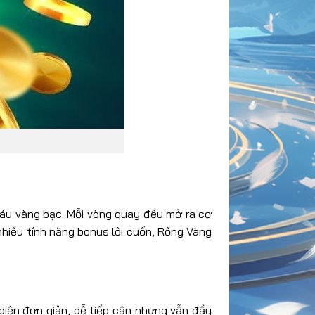
báu vàng bạc. Mỗi vòng quay đều mở ra cơ
nhiều tính năng bonus lôi cuốn, Rồng Vàng
 diện đơn giản, dễ tiếp cận nhưng vẫn đầy