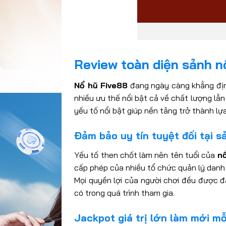
Review toàn diện sảnh 
Nổ hũ Five88
đang ngày càng khẳng địn
nhiều ưu thế nổi bật cả về chất lượng l
yếu tố nổi bật giúp nền tảng trở thành l
Đảm bảo uy tín tuyệt đối tại 
Yếu tố then chốt làm nên tên tuổi của
nổ
cấp phép của nhiều tổ chức quản lý danh 
Mọi quyền lợi của người chơi đều được đặ
có trong quá trình tham gia.
Jackpot giá trị lớn làm mới m